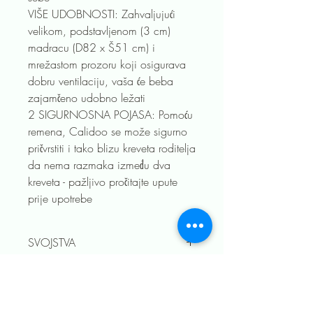
VIŠE UDOBNOSTI: Zahvaljujući
velikom, podstavljenom (3 cm)
madracu (D82 x Š51 cm) i
mrežastom prozoru koji osigurava
dobru ventilaciju, vaša će beba
zajamčeno udobno ležati
2 SIGURNOSNA POJASA: Pomoću
remena, Calidoo se može sigurno
pričvrstiti i tako blizu kreveta roditelja
da nema razmaka između dva
kreveta - pažljivo pročitajte upute
prije upotrebe
SVOJSTVA
Dimenzije proizvoda ‎70 x 92 x 83 cm;
Vrsta materijala Poliester
Sastav materijala metal i plastika