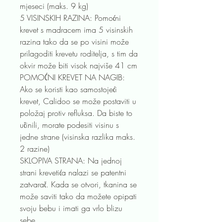
mjeseci (maks. 9 kg)
5 VISINSKIH RAZINA: Pomoćni
krevet s madracem ima 5 visinskih
razina tako da se po visini može
prilagoditi krevetu roditelja, s tim da
okvir može biti visok najviše 41 cm
POMOĆNI KREVET NA NAGIB:
Ako se koristi kao samostojeći
krevet, Calidoo se može postaviti u
položaj protiv refluksa. Da biste to
učinili, morate podesiti visinu s
jedne strane (visinska razlika maks.
2 razine)
SKLOPIVA STRANA: Na jednoj
strani krevetića nalazi se patentni
zatvarač. Kada se otvori, tkanina se
može saviti tako da možete opipati
svoju bebu i imati ga vrlo blizu
sebe