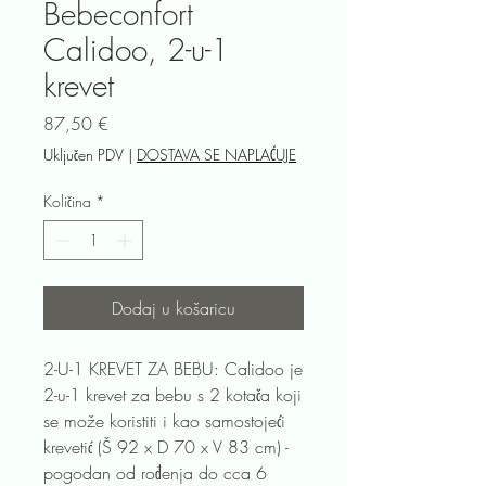
Bebeconfort
Calidoo, 2-u-1
krevet
Cijena
87,50 €
Uključen PDV
|
DOSTAVA SE NAPLAĆUJE
Količina
*
Dodaj u košaricu
2-U-1 KREVET ZA BEBU: Calidoo je
2-u-1 krevet za bebu s 2 kotača koji
se može koristiti i kao samostojeći
krevetić (Š 92 x D 70 x V 83 cm) -
pogodan od rođenja do cca 6